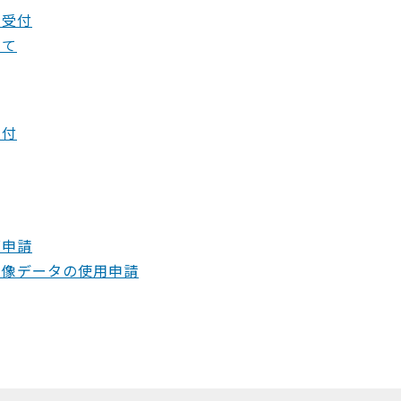
の受付
つて
受付
可申請
画像データの使用申請