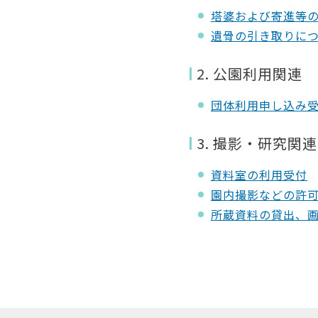
塔婆および寄進等
遺骨の引き取りに
2. 公園利用関連
団体利用申し込み
3. 撮影・研究関連
資料室の利用受付
園内撮影などの許
所蔵資料の貸出、